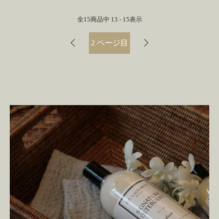
全
15
商品中
13 - 15
表示
2
ページ目