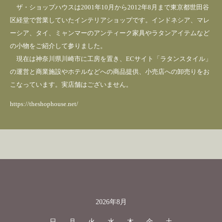
ザ・ショップハウスは2001年10月から2012年8月まで東京都世田谷
区経堂で営業していたインテリアショップです。インドネシア、マレ
ーシア、タイ、ミャンマーのアンティーク家具やラタンアイテムなど
の小物をご紹介して参りました。
現在は神奈川県川崎市に工房を置き、ECサイト「ラタンスタイル」
の運営と商業施設やホテルなどへの商品提供、小売店への卸売りをお
こなっています。実店舗はございません。
https://theshophouse.net/
2026年8月
カレンダー
日
月
火
水
木
金
土