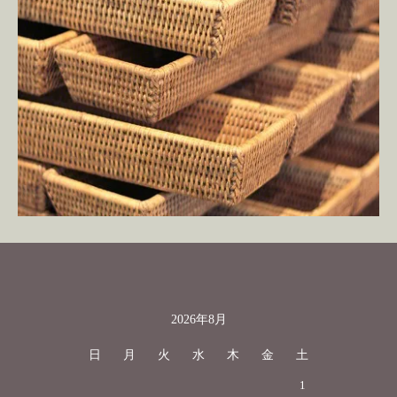
2026年8月
カレンダー
日
月
火
水
木
金
土
1