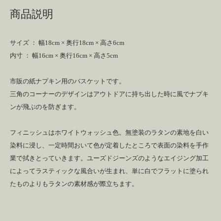
商品説明
サイズ ： 幅18cm × 奥行18cm × 高さ6cm
内寸 ： 幅16cm × 奥行16cm × 高さ5cm
市販の紙ナプキン用のバスケットです。
三角のコーナーのデザインはアウトドアに持ち出した時に風でナプキ
ンが飛ぶのを防ぎます。
フィニッシュはホワイトウォッシュ色。無塗装のラタンの素地を白い
染料に浸し、一定時間おいて色が定着したところで表面の染料を手作
業で拭きとっていきます。ユーズドジーンズのようなエイジング加工
によってラスティックな風合いが生まれ、単に白でフラットに塗られ
たものよりもラタンの素材感が際立ちます。