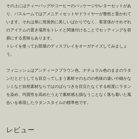
その上にはティーバッグやコーヒーのパッケージやレターセットがあ
り、バスルームではアメニティセットやドライヤーが整然と置かれて
います。それは単に視覚的に美しいばかりでなく、客室係がそれぞれ
のアイテムの置き場所をトレイと関連付けることでセッティングを容
易にする意味もあります。
トレイを使ってお部屋のディスプレイをオーガナイズしてみましょ
う。
フィニッシュはアンティークブラウン色。ナチュラル色のままのラタ
ンだとどうしても目立ってしまう素材そのものの色味の違いや細かな
シミなど自然素材ならではのばらつきを目立たなくする程度にラタン
を染め、均質性を高めたうえで素材感も損なうことなく落ち着いた風
合いを表現したラタンスタイルの標準色です。
レビュー