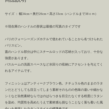
サイズ ： 幅34cm × 奥行26cm × 高さ33cm（ハンドルまで38ｃｍ）
※現在庫のハンドルの形状は最後の写真のタイプです
パリのフォーシーズンズホテルで使われていることから名づけられた
パリスビン。
蓋のハンドル部分は中にスチールロッドの芯材が入っており、十分な
強度があります。
バスルームの洗面スペースなど水回りの収納にアクセントを与えてく
れるアイテムです。
フィニッシュはアンティークブラウン色。ナチュラル色のままのラタ
ンだとどうしても目立ってしまう素材そのものの色味の違いや細かな
シミなど自然素材ならではのばらつきを目立たなくする程度にラタン
を染め、均質性を高めたうえで素材感も損なうことなく落ち着いた風
合いを表現したラタンスタイルの標準色です。